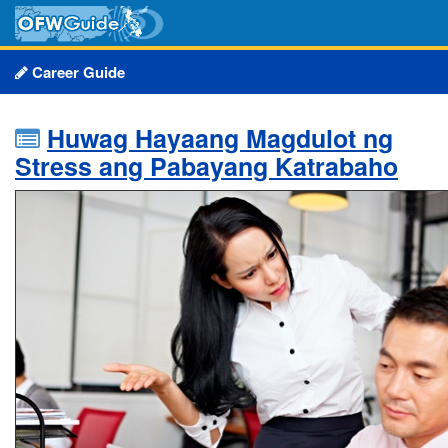
Career Guide
Huwag Hayaang Magdulot ng
Stress ang Pabayang Katrabaho