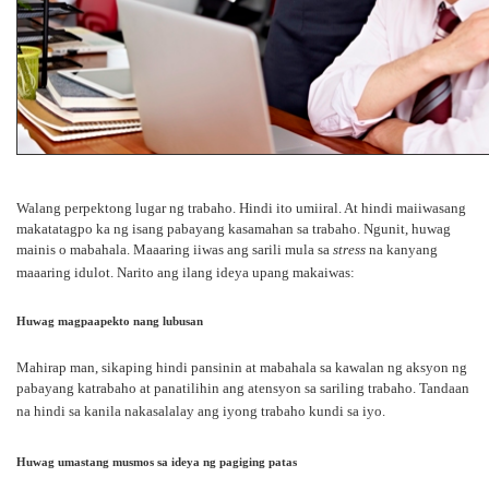
Walang perpektong lugar ng trabaho. Hindi ito umiiral. At hindi maiiwasang
makatatagpo ka ng isang pabayang kasamahan sa trabaho. Ngunit, huwag
mainis o mabahala. Maaaring iiwas ang sarili mula sa
stress
na kanyang
maaaring idulot. Narito ang ilang ideya upang makaiwas:
Huwag magpaapekto nang lubusan
Mahirap man, sikaping hindi pansinin at mabahala sa kawalan ng aksyon ng
pabayang katrabaho at panatilihin ang atensyon sa sariling trabaho. Tandaan
na hindi sa kanila nakasalalay ang iyong trabaho kundi sa iyo.
Huwag umastang musmos sa ideya ng pagiging patas