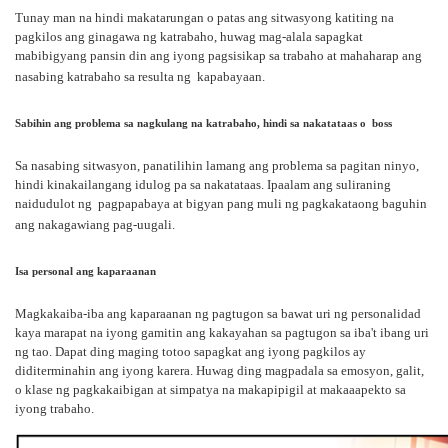
Tunay man na hindi makatarungan o patas ang sitwasyong katiting na
pagkilos ang ginagawa ng katrabaho, huwag mag-alala sapagkat
mabibigyang pansin din ang iyong pagsisikap sa trabaho at mahaharap ang
nasabing katrabaho sa resulta ng kapabayaan.
Sabihin ang problema sa nagkulang na katrabaho, hindi sa nakatataas o boss
Sa nasabing sitwasyon, panatilihin lamang ang problema sa pagitan ninyo,
hindi kinakailangang idulog pa sa nakatataas. Ipaalam ang suliraning
naidudulot ng pagpapabaya at bigyan pang muli ng pagkakataong baguhin
ang nakagawiang pag-uugali.
Isa personal ang kaparaanan
Magkakaiba-iba ang kaparaanan ng pagtugon sa bawat uri ng personalidad
kaya marapat na iyong gamitin ang kakayahan sa pagtugon sa iba't ibang uri
ng tao. Dapat ding maging totoo sapagkat ang iyong pagkilos ay
diditerminahin ang iyong karera. Huwag ding magpadala sa emosyon, galit,
o klase ng pagkakaibigan at simpatya na makapipigil at makaaapekto sa
iyong trabaho.