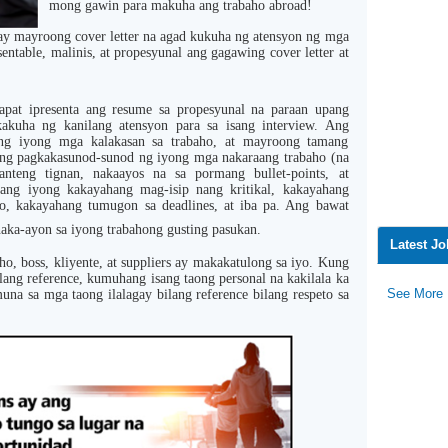
mong gawin para makuha ang trabaho abroad!
ay mayroong cover letter na agad kukuha ng atensyon ng mga
entable, malinis, at propesyunal ang gagawing cover letter at
apat ipresenta ang resume sa propesyunal na paraan upang
uha ng kanilang atensyon para sa isang interview. Ang
ng iyong mga kalakasan sa trabaho, at mayroong tamang
ng pagkakasunod-sunod ng iyong mga nakaraang trabaho (na
anteng tignan, nakaayos na sa pormang bullet-points, at
ang iyong kakayahang mag-isip nang kritikal, kakayahang
, kakayahang tumugon sa deadlines, at iba pa. Ang bawat
aka-ayon sa iyong trabahong gusting pasukan.
Latest J
o, boss, kliyente, at suppliers ay makakatulong sa iyo. Kung
ang reference, kumuhang isang taong personal na kakilala ka
See More
na sa mga taong ilalagay bilang reference bilang respeto sa