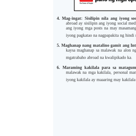
4.
Mag-ingat: Sisilipin nila ang iyong s
abroad ay sisilipin ang iyong social m
ang iyong mga posts na may masamang 
iyong pagkatao na nagpapakita ng hindi
5.
Maghanap nang matalino gamit ang Int
kaysa maghanap sa malawak na alon ng
mgatrabaho abroad na kwalipikado ka.
6.
Maraming kakilala para sa matagu
malawak na mga kakilala, personal man
iyong kakilala ay maaaring may kakilal