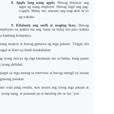
8.
Apply lang nang apply.
Huwag hintayin ang
sagot ng isang employer. Huwag itigil ang pag-
a-apply. Malay mo, marami ang mag-alok sa’yo
ng trabaho.
9.
Kilalanin ang sarili at maging ikaw.
Huwag
mployers na ipakita mo ang tunay na kulay mo para makita
sa kanilang kompanya.
 nang maayos at huwag gumawa ng mga palusot. Titigan sila
agal at klaro na hindi kinakabahan.
g iyong istorya ng mga karanasan mo sa buhay, kung paano
iyong abilidad.
sagot sa mga tanong sa interview at huwag tumigil na turuan
 gustong pasukan.
it wala pang resulta, mas ayusin ang iyong mga paraan at
yong sipag, at pasasaan pa at darating din sa iyo ‘yon.