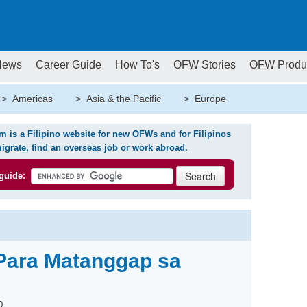
News
Career Guide
How To's
OFW Stories
OFW Produ
>
Americas
>
Asia & the Pacific
>
Europe
is a Filipino website for new OFWs and for Filipinos
igrate, find an overseas job or work abroad.
guide:
Para Matanggap sa
0