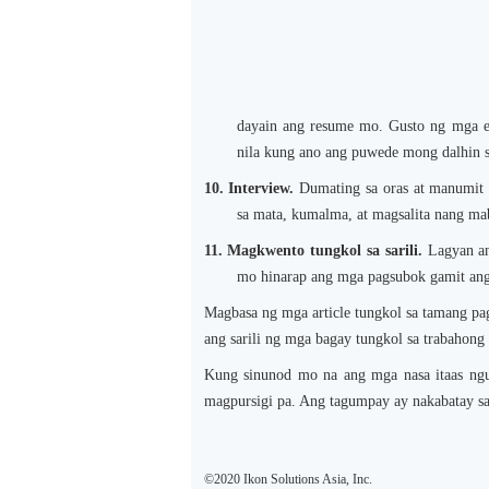
dayain ang resume mo. Gusto ng mga e
nila kung ano ang puwede mong dalhin 
10.
Interview.
Dumating sa oras at manumit
sa mata, kumalma, at magsalita nang mab
11.
Magkwento tungkol sa sarili.
Lagyan an
mo hinarap ang mga pagsubok gamit ang 
Magbasa ng mga article tungkol sa tamang pag
ang sarili ng mga bagay tungkol sa trabahong
Kung sinunod mo na ang mga nasa itaas ngun
magpursigi pa. Ang tagumpay ay nakabatay sa i
©2020 Ikon Solutions Asia, Inc.