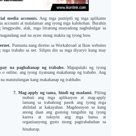
ocial media accounts.
Ang mga pumipili ng mga aplikante
edia accounts at malalaman ang iyong mga kalokohan. Burahin
lenggwahe, alak, mga litratong masyadong nagbubulgar sa
 magandang asal na ayaw mong makita ng iyong boss.
ernet.
Pumunta nang diretso sa
Workabroad at Ikon websites
 mga trabaho sa net. Silipin din sa mga diyaryo kung may
mpay na paghahanap ng trabaho.
Mapapalaki ng iyong
 o online, ang iyong tiyansang makahanap ng trabaho. Ang
a na matutulungan kang makahanap ng trabhaho.
7.
Mag-apply ng tama, hindi ng madami.
Piliing
mabuti ang mga aplikasyon at mag-apply
lamang sa trabahong pasok ang iyong mga
abilidad at kakayahan. Magdesisyon sa kung
anong daan ang gustong tunguhin ng iyong
karera at tukuyin ang mga bansa at
organisasyong gusto mong pagtrabahuhan sa
hinaharap.