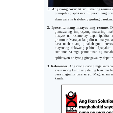
1.
Ang iyong cover letter.
Lahat ng resume 
pumipili ng aplikante. Siguraduhing pres
akma para sa trabahong gusting pasukan.
2.
Ipresenta nang maayos ang resume.
D
gumawa ng impresyong maaaring makak
maayos na resume ay dapat ipakita a
grammar. Marapat lang din na maayos a
nasa unahan ang pinakabago), interes
mayroong dalawang pahina. Ipapakita 
sumunod sa mga panuntunan ng trabaho
aplikasyon na iyong ginagawa ay dapat n
3.
References.
Ang iyong dating mga katrabah
ayaw mong kunin ang dating boss mo bil
para magsalita para sa’yo. Magpaalam mu
kanila.