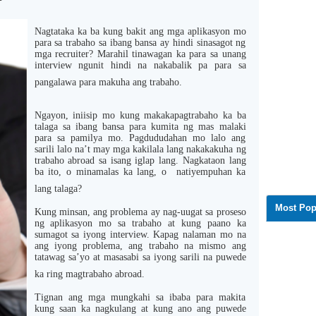
Nagtataka ka ba kung bakit ang mga aplikasyon mo
para sa trabaho sa ibang bansa ay hindi sinasagot ng
mga recruiter? Marahil tinawagan ka para sa unang
interview ngunit hindi na nakabalik pa para sa
pangalawa para makuha ang trabaho.
Ngayon, iniisip mo kung makakapagtrabaho ka ba
talaga sa ibang bansa para kumita ng mas malaki
para sa pamilya mo. Pagdududahan mo lalo ang
sarili lalo na’t may mga kakilala lang nakakakuha ng
trabaho abroad sa isang iglap lang. Nagkataon lang
ba ito, o minamalas ka lang, o natiyempuhan ka
lang talaga?
Most Pop
Kung minsan, ang problema ay nag-uugat sa proseso
ng aplikasyon mo sa trabaho at kung paano ka
sumagot sa iyong interview. Kapag nalaman mo na
ang iyong problema, ang trabaho na mismo ang
tatawag sa’yo at masasabi sa iyong sarili na puwede
ka ring magtrabaho abroad.
Tignan ang mga mungkahi sa ibaba para makita
kung saan ka nagkulang at kung ano ang puwede