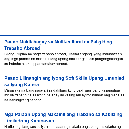
Paano Makikibagay sa Multi-cultural na Paligid ng
Trabaho Abroad
Bilang Pilipino na nagtatrabaho abroad, kinakailangang iyong maunawaan
ang mga paraan na makatutulong upang makaangkop sa pangangailangan
sa trabaho at uri ng pamumuhay abroad.
Paano Lilinangin ang Iyong Soft Skills Upang Umunlad
sa Iyong Karera
Minsan ka na bang nagwari sa dahilang kung bakit ang ibang kasamahan
mo sa trabaho na sa iyong palagay ay kasing husay mo naman ang madalas
na nabibigyang pabor?
Mga Paraan Upang Makamit ang Trabaho sa Kabila ng
Limitadong Karanasan
Narito ang ilang suwestiyon na maaaring makatulong upang makakuha ng