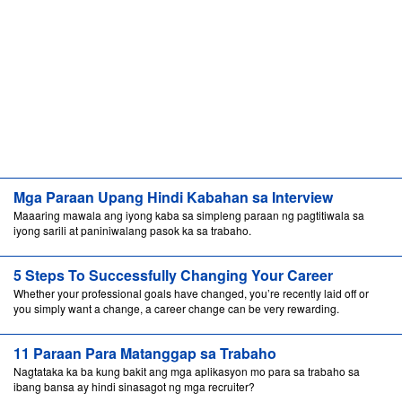
Mga Paraan Upang Hindi Kabahan sa Interview
Maaaring mawala ang iyong kaba sa simpleng paraan ng pagtitiwala sa
iyong sarili at paniniwalang pasok ka sa trabaho.
5 Steps To Successfully Changing Your Career
Whether your professional goals have changed, you’re recently laid off or
you simply want a change, a career change can be very rewarding.
11 Paraan Para Matanggap sa Trabaho
Nagtataka ka ba kung bakit ang mga aplikasyon mo para sa trabaho sa
ibang bansa ay hindi sinasagot ng mga recruiter?