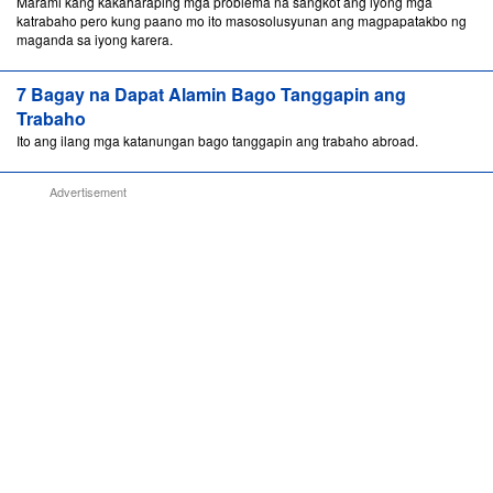
Marami kang kakaharaping mga problema na sangkot ang iyong mga
katrabaho pero kung paano mo ito masosolusyunan ang magpapatakbo ng
maganda sa iyong karera.
7 Bagay na Dapat Alamin Bago Tanggapin ang
Trabaho
Ito ang ilang mga katanungan bago tanggapin ang trabaho abroad.
Advertisement