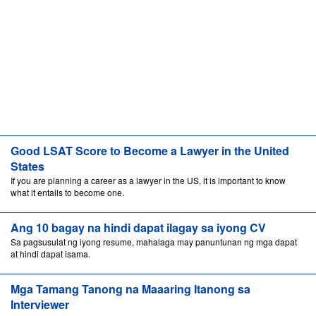
Good LSAT Score to Become a Lawyer in the United
States
If you are planning a career as a lawyer in the US, it is important to know
what it entails to become one.
Ang 10 bagay na hindi dapat ilagay sa iyong CV
Sa pagsusulat ng iyong resume, mahalaga may panuntunan ng mga dapat
at hindi dapat isama.
Mga Tamang Tanong na Maaaring Itanong sa
Interviewer