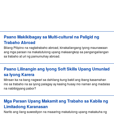
Paano Makikibagay sa Multi-cultural na Paligid ng
Trabaho Abroad
Bilang Pilipino na nagtatrabaho abroad, kinakailangang iyong maunawaan
ang mga paraan na makatutulong upang makaangkop sa pangangailangan
sa trabaho at uri ng pamumuhay abroad.
Paano Lilinangin ang Iyong Soft Skills Upang Umunlad
sa Iyong Karera
Minsan ka na bang nagwari sa dahilang kung bakit ang ibang kasamahan
mo sa trabaho na sa iyong palagay ay kasing husay mo naman ang madalas
na nabibigyang pabor?
Mga Paraan Upang Makamit ang Trabaho sa Kabila ng
Limitadong Karanasan
Narito ang ilang suwestiyon na maaaring makatulong upang makakuha ng