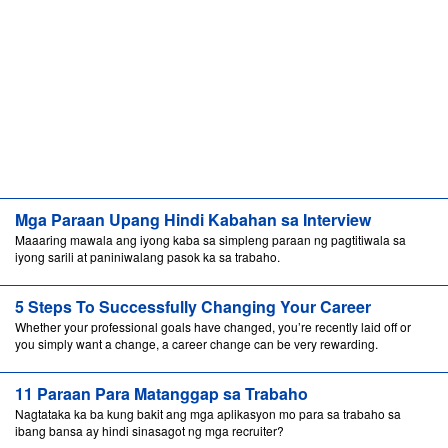
Mga Paraan Upang Hindi Kabahan sa Interview
Maaaring mawala ang iyong kaba sa simpleng paraan ng pagtitiwala sa
iyong sarili at paniniwalang pasok ka sa trabaho.
5 Steps To Successfully Changing Your Career
Whether your professional goals have changed, you’re recently laid off or
you simply want a change, a career change can be very rewarding.
11 Paraan Para Matanggap sa Trabaho
Nagtataka ka ba kung bakit ang mga aplikasyon mo para sa trabaho sa
ibang bansa ay hindi sinasagot ng mga recruiter?