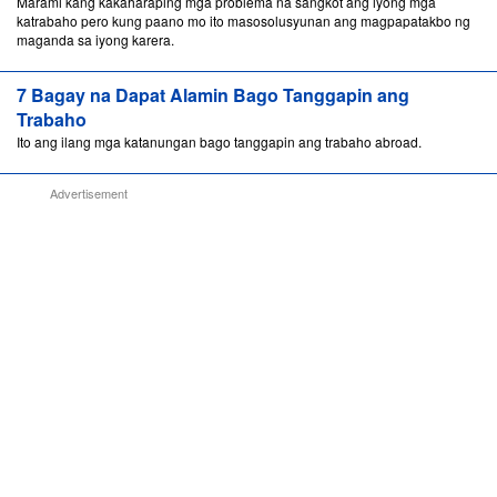
Marami kang kakaharaping mga problema na sangkot ang iyong mga
katrabaho pero kung paano mo ito masosolusyunan ang magpapatakbo ng
maganda sa iyong karera.
7 Bagay na Dapat Alamin Bago Tanggapin ang
Trabaho
Ito ang ilang mga katanungan bago tanggapin ang trabaho abroad.
Advertisement