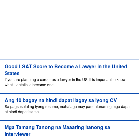
Good LSAT Score to Become a Lawyer in the United
States
If you are planning a career as a lawyer in the US, it is important to know
what it entails to become one.
Ang 10 bagay na hindi dapat ilagay sa iyong CV
Sa pagsusulat ng iyong resume, mahalaga may panuntunan ng mga dapat
at hindi dapat isama.
Mga Tamang Tanong na Maaaring Itanong sa
Interviewer