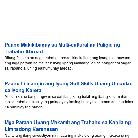
Paano Makikibagay sa Multi-cultural na Paligid ng
Trabaho Abroad
Bilang Pilipino na nagtatrabaho abroad, kinakailangang iyong maunawaan
ang mga paraan na makatutulong upang makaangkop sa pangangailangan
sa trabaho at uri ng pamumuhay abroad.
Paano Lilinangin ang Iyong Soft Skills Upang Umunlad
sa Iyong Karera
Minsan ka na bang nagwari sa dahilang kung bakit ang ibang kasamahan
mo sa trabaho na sa iyong palagay ay kasing husay mo naman ang madalas
na nabibigyang pabor?
Mga Paraan Upang Makamit ang Trabaho sa Kabila ng
Limitadong Karanasan
Narito ang ilang suwestiyon na maaaring makatulong upang makakuha ng