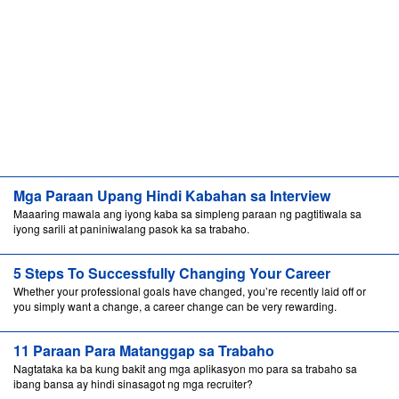
Mga Paraan Upang Hindi Kabahan sa Interview
Maaaring mawala ang iyong kaba sa simpleng paraan ng pagtitiwala sa
iyong sarili at paniniwalang pasok ka sa trabaho.
5 Steps To Successfully Changing Your Career
Whether your professional goals have changed, you’re recently laid off or
you simply want a change, a career change can be very rewarding.
11 Paraan Para Matanggap sa Trabaho
Nagtataka ka ba kung bakit ang mga aplikasyon mo para sa trabaho sa
ibang bansa ay hindi sinasagot ng mga recruiter?